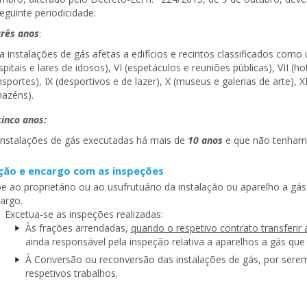
guinte periodicidade:
rês anos
:
a instalações de gás afetas a edifícios e recintos classificados como uti
spitais e lares de idosos), VI (espetáculos e reuniões públicas), VII (ho
nsportes), IX (desportivos e de lazer), X (museus e galerias de arte), XI 
azéns).
inco anos:
instalações de gás executadas há mais de
10 anos
e que não tenham 
ão e encargo com as inspeções
e ao proprietário ou ao usufrutuário da instalação ou aparelho a gá
argo.
Excetua-se as inspeções realizadas:
Às frações arrendadas,
quando o respetivo contrato transferir 
ainda responsável pela inspeção relativa a aparelhos a gás que
À Conversão ou reconversão das instalações de gás, por serem
respetivos trabalhos.