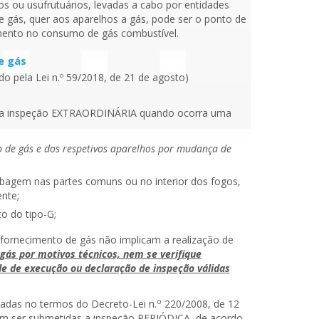
s ou usufrutuários, levadas a cabo por entidades
e gás, quer aos aparelhos a gás, pode ser o ponto de
umento no consumo de gás combustível.
e gás
do pela Lei n.º 59/2018, de 21 de agosto)
tas a inspeção EXTRAORDINÁRIA quando ocorra uma
 de gás e dos respetivos aparelhos por mudança de
ubagem nas partes comuns ou no interior dos fogos,
nte;
o do tipo-G;
 fornecimento de gás não implicam a realização de
gás por motivos técnicos, nem se verifique
e de execução ou declaração de inspeção válidas
o
icadas no termos do Decreto-Lei n.
220/2008, de 12
em ser submetidas a inspeção PERIÓDICA, de acordo