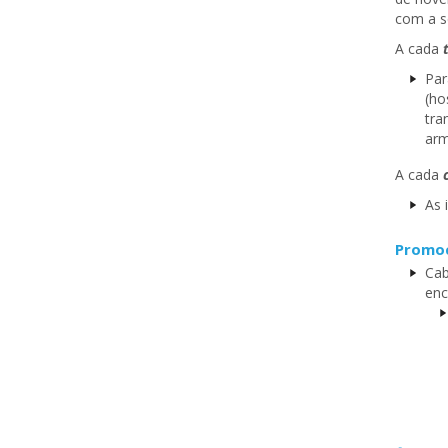
com a se
A cada
t
Par
(ho
tra
arm
A cada
c
As 
Promoç
Cab
enc