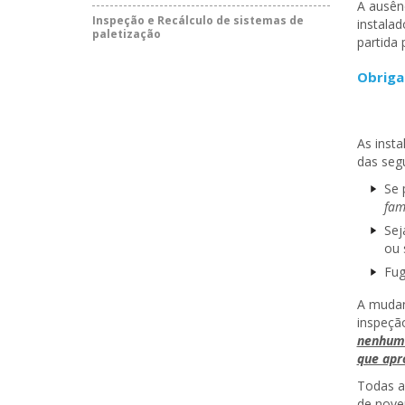
A ausên
Inspeção e Recálculo de sistemas de
instalad
paletização
partida
Obriga
As inst
das segu
Se 
fam
Sej
ou 
Fug
A mudan
inspeçã
nenhuma
que apr
Todas as
de nove