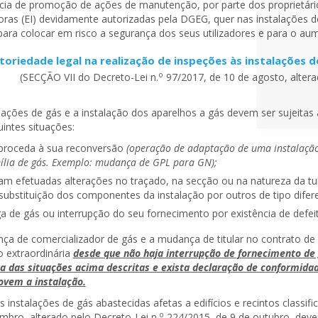
cia de promoção de ações de manutenção, por parte dos proprietário
oras (EI) devidamente autorizadas pela DGEG, quer nas instalações d
 para colocar em risco a segurança dos seus utilizadores e para o a
toriedade legal na realização de inspeções às instalações d
o
(SECÇÃO VII do Decreto-Lei n.
97/2017, de 10 de agosto, altera
alações de gás e a instalação dos aparelhos a gás devem ser sujei
intes situações:
proceda à sua reconversão
(operação de adaptação de uma instalação
ília de gás. Exemplo: mudança de GPL para GN);
am efetuadas alterações no traçado, na secção ou na natureza da t
substituição dos componentes da instalação por outros de tipo difere
a de gás ou interrupção do seu fornecimento por existência de defeit
ça de comercializador de gás e a mudança de titular no contrato de
o extraordinária
desde que não haja interrupção de fornecimento de 
 das situações acima descritas e exista declaração de conformidad
ovem a instalação.
 instalações de gás abastecidas afetas a edifícios e recintos classif
o
mbro, alterado pelo Decreto-Lei n.
224/2015, de 9 de outubro, dev