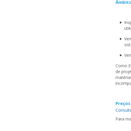
Âmbito
Ins
uti
Ver
sis
Ver
Como En
de proje
matéria
incompat
Preços
Consulte
Para ma