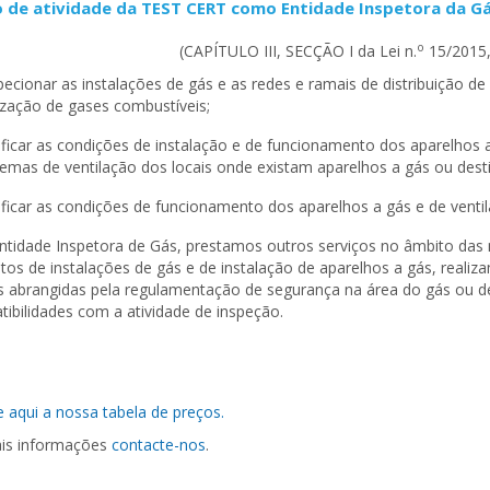
 de atividade da TEST CERT como Entidade Inspetora da Gá
o
(CAPÍTULO III, SECÇÃO I da Lei n.
15/2015,
pecionar as instalações de gás e as redes e ramais de distribuição d
lização de gases combustíveis;
ificar as condições de instalação e de funcionamento dos aparelhos a
temas de ventilação dos locais onde existam aparelhos a gás ou desti
ificar as condições de funcionamento dos aparelhos a gás e de ventil
tidade Inspetora de Gás, prestamos outros serviços no âmbito da
tos de instalações de gás e de instalação de aparelhos a gás, realiz
s abrangidas pela regulamentação de segurança na área do gás ou d
ibilidades com a atividade de inspeção.
 aqui a nossa tabela de preços.
is informações
contacte-nos
.