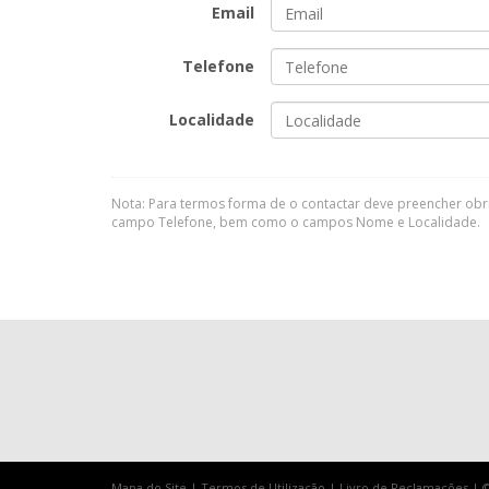
Email
Telefone
Localidade
Nota: Para termos forma de o contactar deve preencher ob
campo Telefone, bem como o campos Nome e Localidade.
Mapa do Site
|
Termos de Utilização
|
Livro de Reclamações
| ©