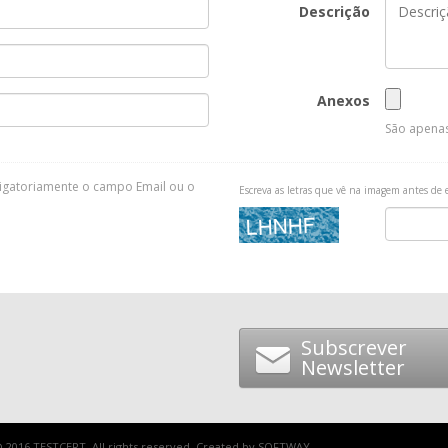
Descrição
Anexos
São apenas
rigatoriamente o campo Email ou o
Escreva as letras que vê na imagem antes de 
Subscrever
Newsletter
 2016 TESTCERT. All rights reserved. Created by
SOFTWAY