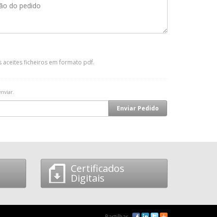
 aceites ficheiros em formato pdf.
enviar.
Certificados
Digitais
Partilhar