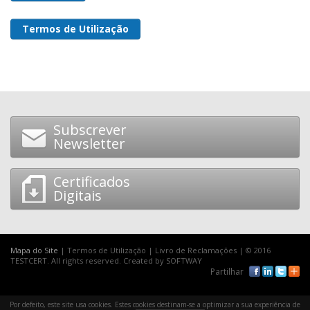
Termos de Utilização
Subscrever
Newsletter
Certificados
Digitais
Mapa do Site
|
Termos de Utilização
|
Livro de Reclamações
| © 2016
TESTCERT. All rights reserved. Created by
SOFTWAY
Partilhar
Por defeito, este site usa cookies. Estes cookies destinam-se a optimizar a sua experiência de